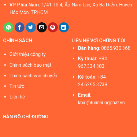
VP Phía Nam:
1/41 Tổ 4, Ấp Nam Lân, Xã Bà Điểm, Huyện
Hóc Môn, TP.HCM
CHÍNH SÁCH
LIÊN HỆ VỚI CHÚNG TÔI
Bán hàng
:
0865.930.368
Giới thiệu công ty
Kỹ thuật
: +84
Chính sách bảo mật
967.334.383
Chính sách vận chuyển
Kế toán
: +84
24.6295.3738
Tin tức
Email
:
Liên hệ
khai@tuanhungphat.vn
BẢN ĐỒ CHỈ ĐƯỜNG