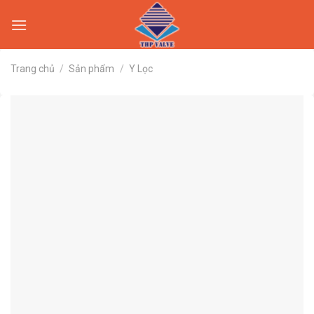
Skip
to
content
Trang chủ
/
Sản phẩm
/
Y Lọc