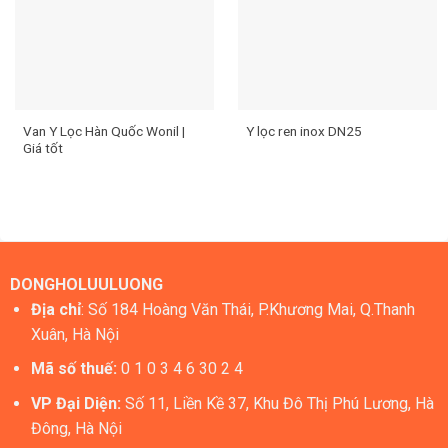
Van Y Lọc Hàn Quốc Wonil |
Y lọc ren inox DN25
Giá tốt
DONGHOLUULUONG
Địa chỉ
: Số 184 Hoàng Văn Thái, P.Khương Mai, Q.Thanh
Xuân, Hà Nội
Mã số thuế:
0 1 0 3 4 6 30 2 4
VP Đại Diện:
Số 11, Liền Kề 37, Khu Đô Thị Phú Lương, Hà
Đông, Hà Nội