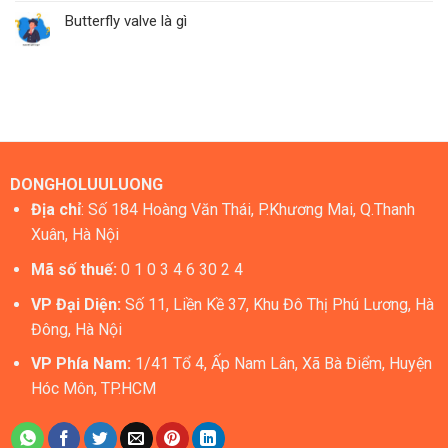
Butterfly valve là gì
DONGHOLUULUONG
Địa chỉ
: Số 184 Hoàng Văn Thái, P.Khương Mai, Q.Thanh
Xuân, Hà Nội
Mã số thuế:
0 1 0 3 4 6 30 2 4
VP Đại Diện:
Số 11, Liền Kề 37, Khu Đô Thị Phú Lương, Hà
Đông, Hà Nội
VP Phía Nam:
1/41 Tổ 4, Ấp Nam Lân, Xã Bà Điểm, Huyện
Hóc Môn, TP.HCM