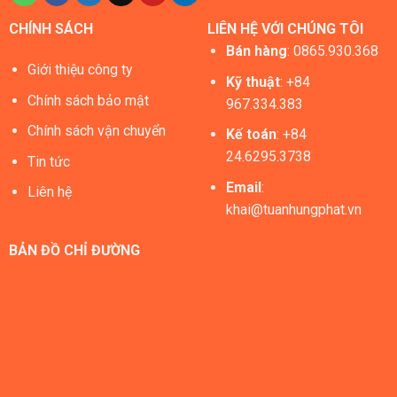
CHÍNH SÁCH
LIÊN HỆ VỚI CHÚNG TÔI
Bán hàng
:
0865.930.368
Giới thiệu công ty
Kỹ thuật
: +84
Chính sách bảo mật
967.334.383
Chính sách vận chuyển
Kế toán
: +84
24.6295.3738
Tin tức
Email
:
Liên hệ
khai@tuanhungphat.vn
BẢN ĐỒ CHỈ ĐƯỜNG