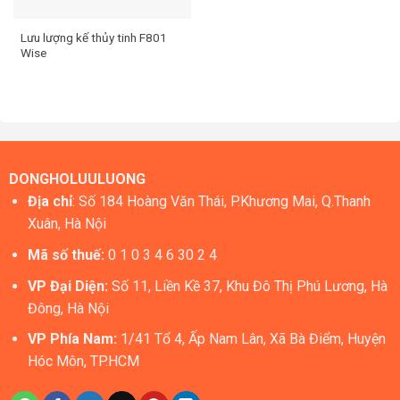
Lưu lượng kế thủy tinh F801
Wise
DONGHOLUULUONG
Địa chỉ
: Số 184 Hoàng Văn Thái, P.Khương Mai, Q.Thanh
Xuân, Hà Nội
Mã số thuế:
0 1 0 3 4 6 30 2 4
VP Đại Diện:
Số 11, Liền Kề 37, Khu Đô Thị Phú Lương, Hà
Đông, Hà Nội
VP Phía Nam:
1/41 Tổ 4, Ấp Nam Lân, Xã Bà Điểm, Huyện
Hóc Môn, TP.HCM