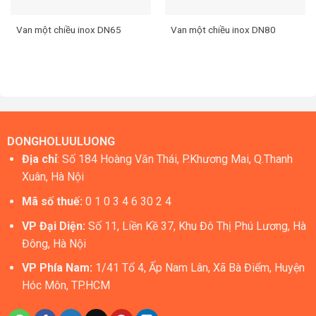
Van một chiều inox DN65
Van một chiều inox DN80
DONGHOLUULUONG
Địa chỉ
: Số 184 Hoàng Văn Thái, P.Khương Mai, Q.Thanh
Xuân, Hà Nội
Mã số thuế:
0 1 0 3 4 6 30 2 4
VP Đại Diện:
Số 11, Liền Kề 37, Khu Đô Thị Phú Lương, Hà
Đông, Hà Nội
VP Phía Nam:
1/41 Tổ 4, Ấp Nam Lân, Xã Bà Điểm, Huyện
Hóc Môn, TP.HCM