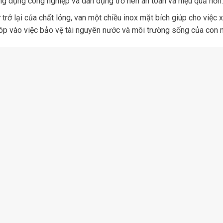
ng dụng công nghiệp và dân dụng trở nên an toàn và hiệu quả hơn.
rở lại của chất lỏng, van một chiều inox mặt bích giúp cho việc x
góp vào việc bảo vệ tài nguyên nước và môi trường sống của con 