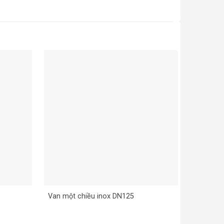
Van một chiều inox DN125
Van một 