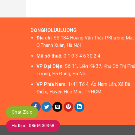
DONGHOLUULUONG
Địa chỉ
: Số 184 Hoàng Văn Thái, P.Khương Mai,
Q.Thanh Xuân, Hà Nội
Mã số thuế:
0 1 0 3 4 6 30 2 4
VP Đại Diện:
Số 11, Liền Kề 37, Khu Đô Thị Ph
Lương, Hà Đông, Hà Nội
VP Phía Nam:
1/41 Tổ 4, Ấp Nam Lân, Xã Bà
Điểm, Huyện Hóc Môn, TP.HCM
Chat Zalo
Hotline: 0865930368