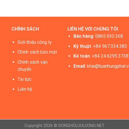
CHÍNH SÁCH
LIÊN HỆ VỚI CHÚNG TÔI
Bán hàng
:
0865.930.368
Giới thiệu công ty
Kỹ thuật
: +84 967.334.383
Chính sách bảo mật
Kế toán
: +84 24.6295.3738
Chính sách vận
ú
Email
:
khai@tuanhungphat.v
chuyển
Tin tức
Liên hệ
Copyright 2026 © DONGHOLUULUONG.NET