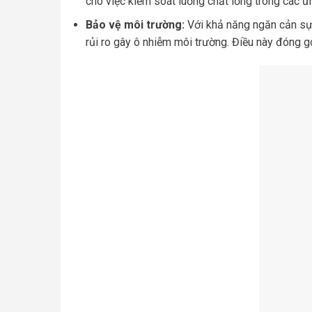
cho việc kiểm soát luồng chất lỏng trong các ứ
Bảo vệ môi trường:
Với khả năng ngăn cản sự t
rủi ro gây ô nhiễm môi trường. Điều này đóng 