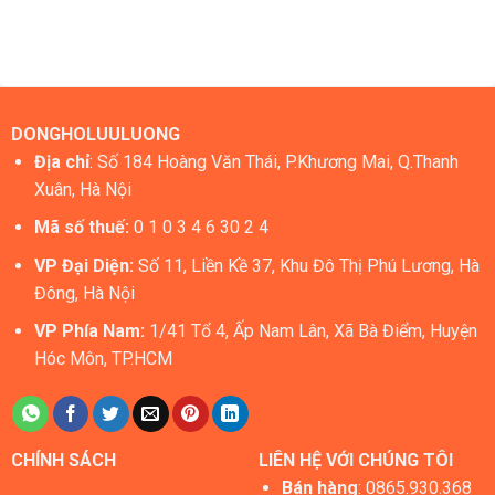
DONGHOLUULUONG
Địa chỉ
: Số 184 Hoàng Văn Thái, P.Khương Mai, Q.Thanh
Xuân, Hà Nội
Mã số thuế:
0 1 0 3 4 6 30 2 4
VP Đại Diện:
Số 11, Liền Kề 37, Khu Đô Thị Phú Lương, Hà
Đông, Hà Nội
VP Phía Nam:
1/41 Tổ 4, Ấp Nam Lân, Xã Bà Điểm, Huyện
Hóc Môn, TP.HCM
CHÍNH SÁCH
LIÊN HỆ VỚI CHÚNG TÔI
Bán hàng
:
0865.930.368