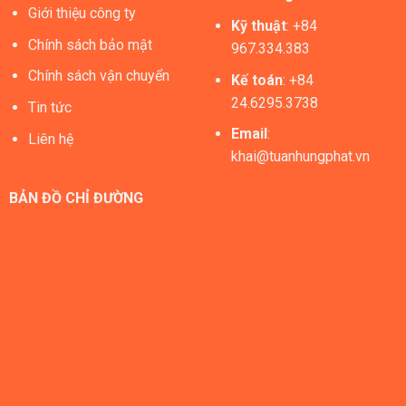
Giới thiệu công ty
Kỹ thuật
: +84
Chính sách bảo mật
967.334.383
Chính sách vận chuyển
Kế toán
: +84
24.6295.3738
Tin tức
Email
:
Liên hệ
khai@tuanhungphat.vn
BẢN ĐỒ CHỈ ĐƯỜNG