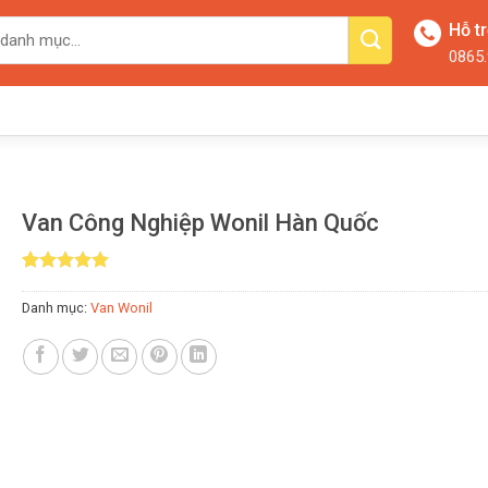
Hỗ t
0865.
Van Công Nghiệp Wonil Hàn Quốc
5.00
2
trên 5
dựa trên
Danh mục:
Van Wonil
đánh giá