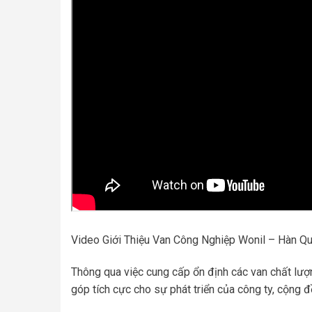
Video Giới Thiệu Van Công Nghiệp Wonil – Hàn Qu
Thông qua việc cung cấp ổn định các van chất lượn
góp tích cực cho sự phát triển của công ty, cộng 