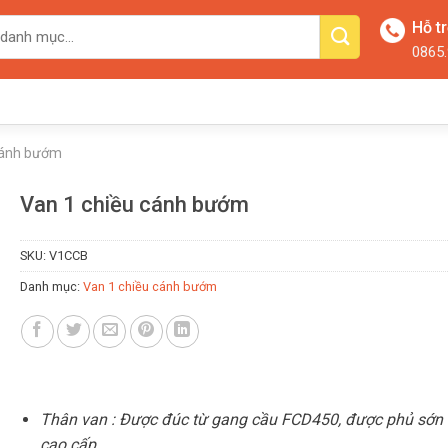
Hỗ t
0865.
cánh bướm
Van 1 chiều cánh bướm
SKU:
V1CCB
Danh mục:
Van 1 chiều cánh bướm
Thân van : Được đúc từ gang cầu FCD450, được phủ sớn
cao cấp