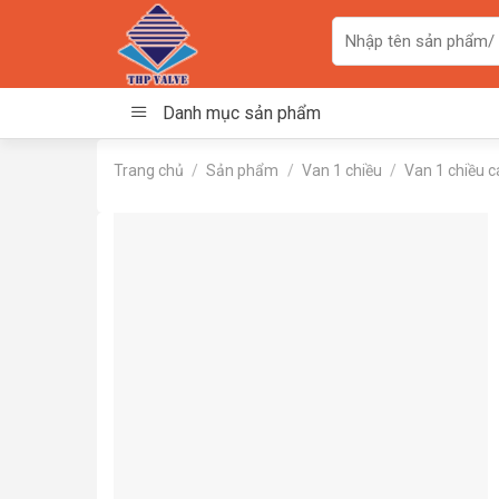
Skip
Tìm
to
kiếm:
content
Danh mục sản phẩm
Trang chủ
/
Sản phẩm
/
Van 1 chiều
/
Van 1 chiều 